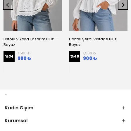
Fistolu V Yaka Tasarım Bluz -
Dantel Şeritli Vintage Bluz -
Beyaz
Beyaz
1,500 ₺
1,500 ₺
%
34
%
40
990 ₺
900 ₺
Kadın Giyim
Kurumsal