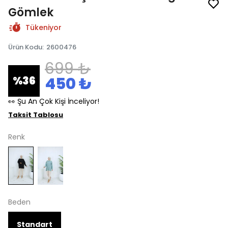
Gömlek
Tükeniyor
Ürün Kodu
:
2600476
699 ₺
450 ₺
%
36
👀 Şu An Çok Kişi İnceliyor!
Taksit Tablosu
Renk
Beden
Standart