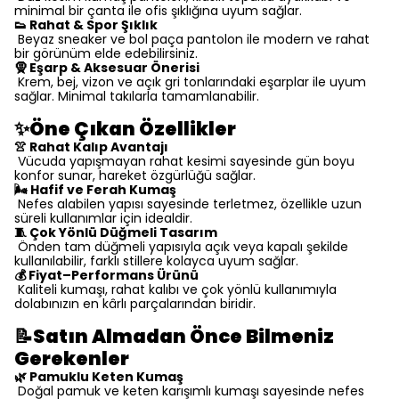
minimal bir çanta ile ofis şıklığına uyum sağlar.
👟 Rahat & Spor Şıklık
Beyaz sneaker ve bol paça pantolon ile modern ve rahat
bir görünüm elde edebilirsiniz.
🧕 Eşarp & Aksesuar Önerisi
Krem, bej, vizon ve açık gri tonlarındaki eşarplar ile uyum
sağlar. Minimal takılarla tamamlanabilir.
✨Öne Çıkan Özellikler
👚 Rahat Kalıp Avantajı
Vücuda yapışmayan rahat kesimi sayesinde gün boyu
konfor sunar, hareket özgürlüğü sağlar.
🌬 Hafif ve Ferah Kumaş
Nefes alabilen yapısı sayesinde terletmez, özellikle uzun
süreli kullanımlar için idealdir.
🧵 Çok Yönlü Düğmeli Tasarım
Önden tam düğmeli yapısıyla açık veya kapalı şekilde
kullanılabilir, farklı stillere kolayca uyum sağlar.
💰 Fiyat–Performans Ürünü
Kaliteli kumaşı, rahat kalıbı ve çok yönlü kullanımıyla
dolabınızın en kârlı parçalarından biridir.
📝Satın Almadan Önce Bilmeniz
Gerekenler
🌿 Pamuklu Keten Kumaş
Doğal pamuk ve keten karışımlı kumaşı sayesinde nefes