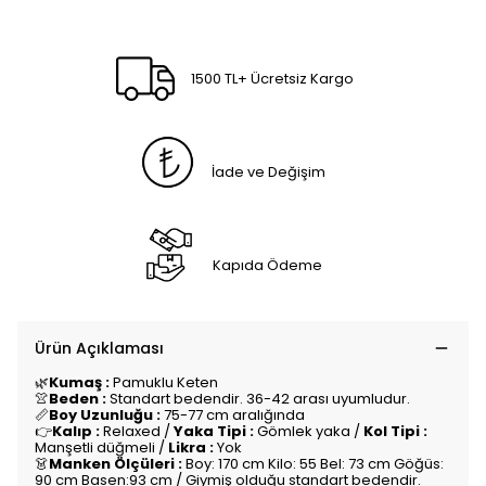
1500 TL+ Ücretsiz Kargo
İade ve Değişim
Kapıda Ödeme
Ürün Açıklaması
🌿
Kumaş :
Pamuklu Keten
👚
Beden :
Standart bedendir. 36-42 arası uyumludur.
📏
Boy Uzunluğu :
75-77 cm aralığında
👉
Kalıp :
Relaxed /
Yaka Tipi :
Gömlek yaka /
Kol Tipi :
Manşetli düğmeli /
Likra :
Yok
👗
Manken Ölçüleri :
Boy: 170 cm Kilo: 55 Bel: 73 cm Göğüs:
90 cm Basen:93 cm / Giymiş olduğu standart bedendir.