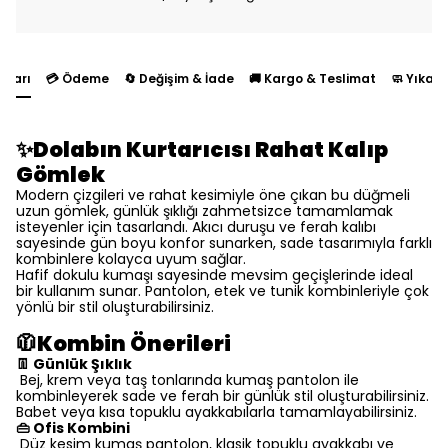
yları
💳 Ödeme
🔄 Değişim & İade
🚚 Kargo & Teslimat
🧼 Yıkam
✨Dolabın Kurtarıcısı Rahat Kalıp
Gömlek
Modern çizgileri ve rahat kesimiyle öne çıkan bu düğmeli
uzun gömlek, günlük şıklığı zahmetsizce tamamlamak
isteyenler için tasarlandı. Akıcı duruşu ve ferah kalıbı
sayesinde gün boyu konfor sunarken, sade tasarımıyla farklı
kombinlere kolayca uyum sağlar.
Hafif dokulu kumaşı sayesinde mevsim geçişlerinde ideal
bir kullanım sunar. Pantolon, etek ve tunik kombinleriyle çok
yönlü bir stil oluşturabilirsiniz.
🧥Kombin Önerileri
👖 Günlük Şıklık
Bej, krem veya taş tonlarında kumaş pantolon ile
kombinleyerek sade ve ferah bir günlük stil oluşturabilirsiniz.
Babet veya kısa topuklu ayakkabılarla tamamlayabilirsiniz.
👜 Ofis Kombini
Düz kesim kumaş pantolon, klasik topuklu ayakkabı ve