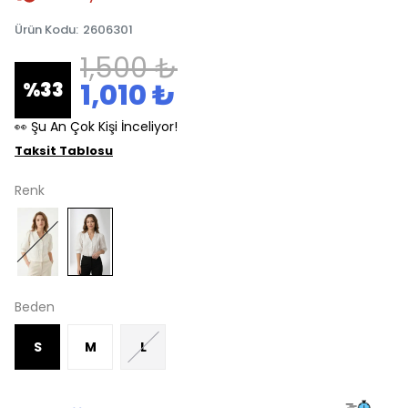
Ürün Kodu
:
2606301
1,500 ₺
1,010 ₺
%
33
👀 Şu An Çok Kişi İnceliyor!
Taksit Tablosu
Renk
Beden
S
M
L