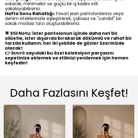
sokarak, minimalist ve güçlü bir iş kadını stili
yakalayabilirsiniz.
Hafta Sonu Rahatlığı:
Favori jean pantolonlarınız veya
denim eteklerinizle eşleştirerek, çabasız ve "candid" bir
sokak modası tarzı oluşturabilirsiniz.
🌟 Stil Notu: İster pantolonun içinde daha net bir
silüetle, ister dışarıda bırakarak dökümlü ve rahat bir
tarzda kullanın; her iki şekilde de gözler üzerinizde
olacak!
👉 Sınırlı sayıdaki bu özel koleksiyon parçasını
sepetinize eklemek ve stilinizi yenilemek için hemen
keşfedin!
Daha Fazlasını Keşfet!