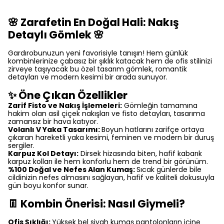
🌸 Zarafetin En Doğal Hali: Nakış
Detaylı Gömlek 🌸
Gardırobunuzun yeni favorisiyle tanışın! Hem günlük
kombinlerinize çabasız bir şıklık katacak hem de ofis stilinizi
zirveye taşıyacak bu özel tasarım gömlek, romantik
detayları ve modern kesimi bir arada sunuyor.
✨ Öne Çıkan Özellikler
Zarif Fisto ve Nakış İşlemeleri:
Gömleğin tamamına
hakim olan asil çiçek nakışları ve fisto detayları, tasarıma
zamansız bir hava katıyor.
Volanlı V Yaka Tasarımı:
Boyun hatlarını zarifçe ortaya
çıkaran hareketli yaka kesimi, feminen ve modern bir duruş
sergiler.
Karpuz Kol Detayı:
Dirsek hizasında biten, hafif kabarık
karpuz kolları ile hem konforlu hem de trend bir görünüm.
%100 Doğal ve Nefes Alan Kumaş:
Sıcak günlerde bile
cildinizin nefes almasını sağlayan, hafif ve kaliteli dokusuyla
gün boyu konfor sunar.
👖 Kombin Önerisi: Nasıl Giymeli?
Ofis Şıklığı:
Yüksek bel siyah kumaş pantolonların içine