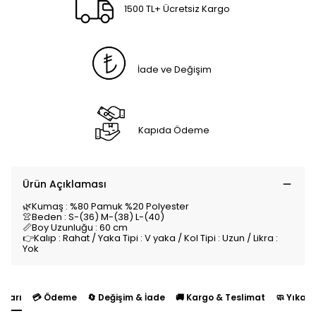
1500 TL+ Ücretsiz Kargo
İade ve Değişim
Kapıda Ödeme
Ürün Açıklaması
🌿Kumaş : %80 Pamuk %20 Polyester
👚Beden : S-(36) M-(38) L-(40)
📏Boy Uzunluğu : 60 cm
👉Kalıp : Rahat / Yaka Tipi : V yaka / Kol Tipi : Uzun / Likra :
Yok
yları
💳 Ödeme
🔄 Değişim & İade
🚚 Kargo & Teslimat
🧼 Yıkam