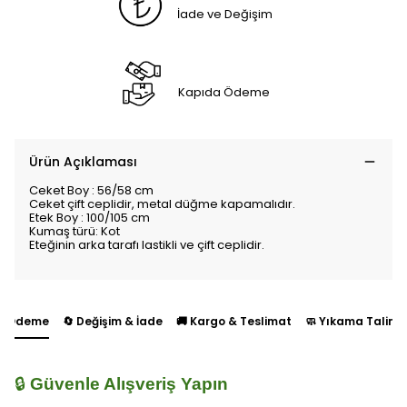
İade ve Değişim
Kapıda Ödeme
Ürün Açıklaması
Ceket Boy : 56/58 cm
Ceket çift ceplidir, metal düğme kapamalıdır.
Etek Boy : 100/105 cm
Kumaş türü: Kot
Eteğinin arka tarafı lastikli ve çift ceplidir.
 Ödeme
🔄 Değişim & İade
🚚 Kargo & Teslimat
🧼 Yıkama Talima
🔒
Güvenle Alışveriş Yapın