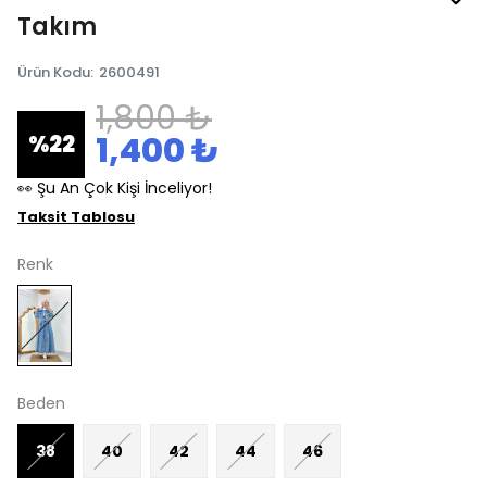
Takım
Ürün Kodu
:
2600491
1,800 ₺
1,400 ₺
%
22
👀 Şu An Çok Kişi İnceliyor!
Taksit Tablosu
Renk
Beden
38
40
42
44
46