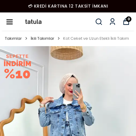
💳 KREDİ KARTINA 12 TAKSİT İMKANI
0
Takımlar
İkili Takımlar
Kot Ceket ve Uzun Etekli İkili Takım