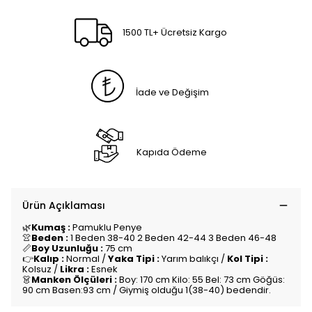
1500 TL+ Ücretsiz Kargo
İade ve Değişim
Kapıda Ödeme
Ürün Açıklaması
🌿
Kumaş :
Pamuklu Penye
👚
Beden :
1 Beden 38-40 2 Beden 42-44 3 Beden 46-48
📏
Boy Uzunluğu :
75 cm
👉
Kalıp :
Normal /
Yaka Tipi :
Yarım balıkçı /
Kol Tipi :
Kolsuz /
Likra :
Esnek
👗
Manken Ölçüleri :
Boy: 170 cm Kilo: 55 Bel: 73 cm Göğüs:
90 cm Basen:93 cm / Giymiş olduğu 1(38-40) bedendir.