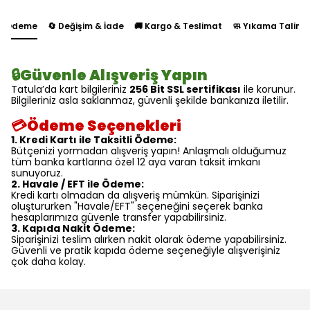
 Ödeme
🔄 Değişim & İade
🚚 Kargo & Teslimat
🧼 Yıkama Talima
🔒Güvenle Alışveriş Yapın
Tatula’da kart bilgileriniz
256 Bit SSL sertifikası
ile korunur.
Bilgileriniz asla saklanmaz, güvenli şekilde bankanıza iletilir.
💳Ödeme Seçenekleri
1. Kredi Kartı ile Taksitli Ödeme:
Bütçenizi yormadan alışveriş yapın! Anlaşmalı olduğumuz
tüm banka kartlarına özel 12 aya varan taksit imkanı
sunuyoruz.
2. Havale / EFT ile Ödeme:
Kredi kartı olmadan da alışveriş mümkün. Siparişinizi
oluştururken "Havale/EFT" seçeneğini seçerek banka
hesaplarımıza güvenle transfer yapabilirsiniz.
3. Kapıda Nakit Ödeme:
Siparişinizi teslim alırken nakit olarak ödeme yapabilirsiniz.
Güvenli ve pratik kapıda ödeme seçeneğiyle alışverişiniz
çok daha kolay.