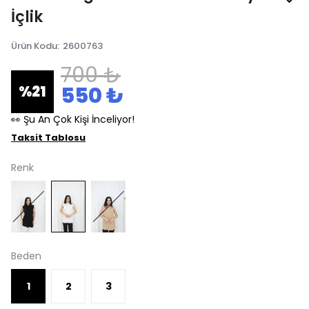
İçlik
Ürün Kodu
:
2600763
700 ₺
550 ₺
%
21
👀 Şu An Çok Kişi İnceliyor!
Taksit Tablosu
Renk
Beden
1
2
3