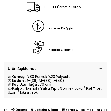
1500 TL+ Ücretsiz Kargo
İade ve Değişim
Kapıda Ödeme
Ürün Açıklaması
🌿
Kumaş :
%80 Pamuk %20 Polyester
👚
Beden :
S-(36) M-(38) L-(40)
📏Boy Uzunluğu :
70 cm
👉
Kalıp :
Normal /
Yaka Tipi :
Gömlek yaka /
Kol Tipi :
Uzun /
Likra :
Yok
yları
💳 Ödeme
🔄 Değişim & İade
🚚 Kargo & Teslimat
🧼 Yıkam