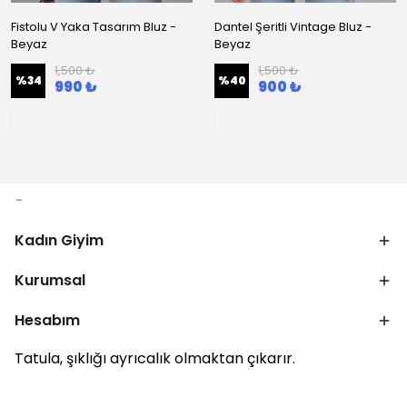
Fistolu V Yaka Tasarım Bluz -
Dantel Şeritli Vintage Bluz -
Beyaz
Beyaz
1,500 ₺
1,500 ₺
%
34
%
40
990 ₺
900 ₺
Kadın Giyim
Kurumsal
Hesabım
Tatula, şıklığı ayrıcalık olmaktan çıkarır.