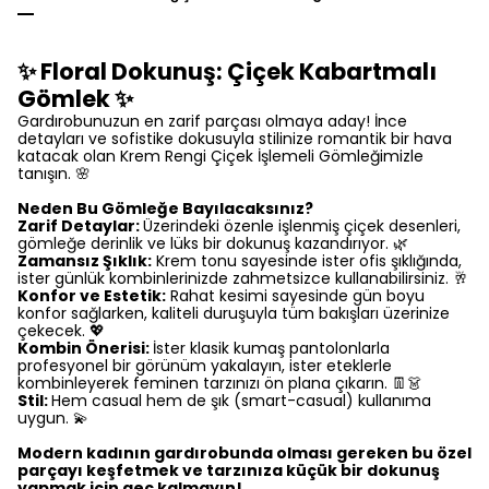
✨ Floral Dokunuş: Çiçek Kabartmalı
Gömlek ✨
Gardırobunuzun en zarif parçası olmaya aday! İnce
detayları ve sofistike dokusuyla stilinize romantik bir hava
katacak olan Krem Rengi Çiçek İşlemeli Gömleğimizle
tanışın. 🌸
Neden Bu Gömleğe Bayılacaksınız?
Zarif Detaylar:
Üzerindeki özenle işlenmiş çiçek desenleri,
gömleğe derinlik ve lüks bir dokunuş kazandırıyor. 🌿
Zamansız Şıklık:
Krem tonu sayesinde ister ofis şıklığında,
ister günlük kombinlerinizde zahmetsizce kullanabilirsiniz. 🥂
Konfor ve Estetik:
Rahat kesimi sayesinde gün boyu
konfor sağlarken, kaliteli duruşuyla tüm bakışları üzerinize
çekecek. 💖
Kombin Önerisi:
İster klasik kumaş pantolonlarla
profesyonel bir görünüm yakalayın, ister eteklerle
kombinleyerek feminen tarzınızı ön plana çıkarın. 👖👗
Stil:
Hem casual hem de şık (smart-casual) kullanıma
uygun. 💫
Modern kadının gardırobunda olması gereken bu özel
parçayı keşfetmek ve tarzınıza küçük bir dokunuş
yapmak için geç kalmayın!