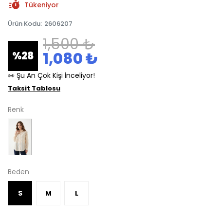
Tükeniyor
Ürün Kodu
:
2606207
1,500 ₺
1,080 ₺
%
28
👀 Şu An Çok Kişi İnceliyor!
Taksit Tablosu
Renk
Beden
S
M
L