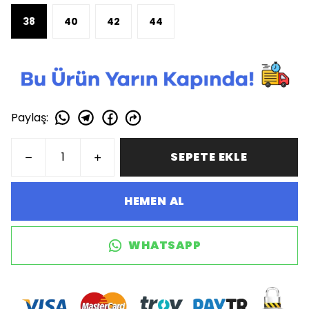
38
40
42
44
Paylaş
:
SEPETE EKLE
HEMEN AL
WHATSAPP