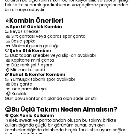
tek sette sunarak gardırobunun vazgeçilmez parçalarından
biri olmaya adaydır.
⭐Kombin Önerileri
🧢 Sportif Günlük Kombin
👟 Beyaz sneaker
👜 Sırt çantası veya çapraz spor çanta
🧢 Basic şapka
🕶️ Minimal güneş gözlüğü
🤍 Şehir Stili Kombini
👟 Düz taban sneaker veya slip-on ayakkabı
👜 Kapitone mini çanta
🧣 Düz renk şal / eşarp
⌚ Minimal kol saati
🌿 Rahat & Konfor Kombini
👟 Yumuşak tabanlı spor ayakkabı
👜 Bez çanta
🧣 İnce pamuklu şal
🎧 Kulaklık
Gün boyu konfor ön planda olan sade bir stil.
😉Bu Üçlü Takımı Neden Almalısın?
🔄 Çok Yönlü Kullanım
Yelek, sweat ve pantolondan oluşan bu takım; birlikte
kullanıldığında güçlü bir görünüm sunar, ayrı ayrı
kombinlendiğinde dolabında birçok farklı stile uyum sağlar.