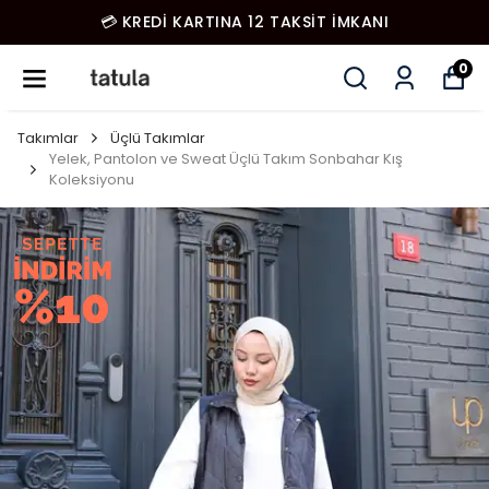
💳 KREDİ KARTINA 12 TAKSİT İMKANI
0
Takımlar
Üçlü Takımlar
Yelek, Pantolon ve Sweat Üçlü Takım Sonbahar Kış
Koleksiyonu