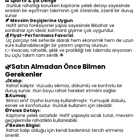
👟 Sportif & Şık Denge
Günlük rahatlığı korurken kapitone yelek detayı sayesinde
sıradan bir eşofman takımının çok ötesinde, özenli bir duruş
sunar
🍂 Mevsim Geçişlerine Uygun
Hafif ama fonksiyonel yapısı sayesinde ilkbahar ve
sonbahar için ideal; katmanlı giyime çok uygundur.
💰 Fiyat–Performans Favorisi
Üç parçayı tek seferde alarak hem ekonomik hem de uzun
süre kullanabileceğin bir yatırım yapmış olursun.
👉 Kısacası; rahatlık, şıklık ve pratikliği tek takımda arıyorsan
bu üçlü takım tam senlik 🌟
🌿Satın Almadan Önce Bilmen
Gerekenler
📐Kalıp:
Rahat kalıptır. Vücudu sıkmaz, dökümlü ve konforlu bir
duruş sunar. Gün boyu rahat hareket etmeni sağlar.
🧵Kumaş:
Birinci sınıf Oysho kumaş kullanılmıştır. Yumuşak dokulu,
esnek ve konforludur. Günlük kullanım için idealdir.
🧥Yelek Detayı:
Kapitone yelek astarlıdır. Hafif yapısıyla sıcak tutar, mevsim
geçişlerinde rahatlıkla kullanılabilir.
📏Beden Bilgisi:
Rahat kalıp olduğu için kendi bedeninizi tercih etmeniz
önerilir.