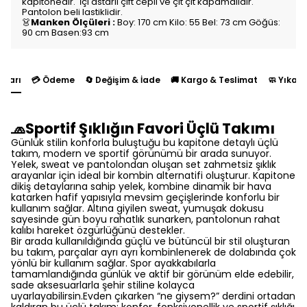
kapitonedir. İçi astarlı çift cepli ve çıt çıt kapamalıdır.
Pantolon beli lastiklidir.
👗
Manken Ölçüleri :
Boy: 170 cm Kilo: 55 Bel: 73 cm Göğüs:
90 cm Basen:93 cm
yları
💳 Ödeme
🔄 Değişim & İade
🚚 Kargo & Teslimat
🧼 Yıkam
🧢Sportif Şıklığın Favori Üçlü Takımı
Günlük stilin konforla buluştuğu bu kapitone detaylı üçlü
takım, modern ve sportif görünümü bir arada sunuyor.
Yelek, sweat ve pantolondan oluşan set zahmetsiz şıklık
arayanlar için ideal bir kombin alternatifi oluşturur. Kapitone
dikiş detaylarına sahip yelek, kombine dinamik bir hava
katarken hafif yapısıyla mevsim geçişlerinde konforlu bir
kullanım sağlar. Altına giyilen sweat, yumuşak dokusu
sayesinde gün boyu rahatlık sunarken, pantolonun rahat
kalıbı hareket özgürlüğünü destekler.
Bir arada kullanıldığında güçlü ve bütüncül bir stil oluşturan
bu takım, parçalar ayrı ayrı kombinlenerek de dolabında çok
yönlü bir kullanım sağlar. Spor ayakkabılarla
tamamlandığında günlük ve aktif bir görünüm elde edebilir,
sade aksesuarlarla şehir stiline kolayca
uyarlayabilirsin.Evden çıkarken “ne giysem?” derdini ortadan
kaldıran bu üçlü takım; konfor, fonksiyonellik ve sportif şıklığı