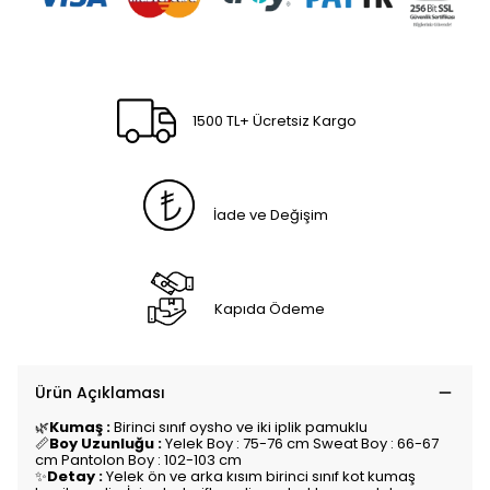
1500 TL+ Ücretsiz Kargo
İade ve Değişim
Kapıda Ödeme
Ürün Açıklaması
🌿
Kumaş :
Birinci sınıf oysho ve iki iplik pamuklu
📏
Boy Uzunluğu :
Yelek Boy : 75-76 cm Sweat Boy : 66-67
cm Pantolon Boy : 102-103 cm
✨
Detay :
Yelek ön ve arka kısım birinci sınıf kot kumaş