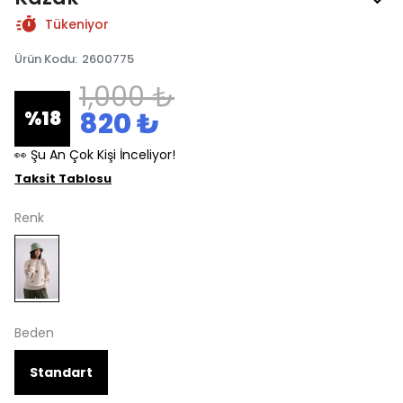
Tükeniyor
Ürün Kodu
:
2600775
1,000 ₺
820 ₺
%
18
👀 Şu An Çok Kişi İnceliyor!
Taksit Tablosu
Renk
Beden
Standart