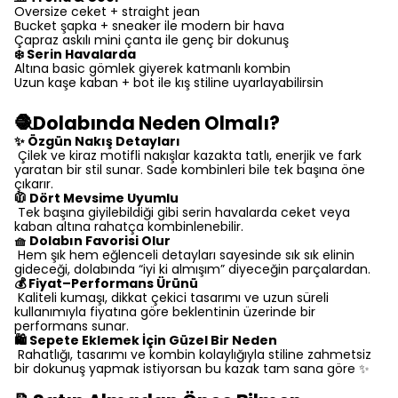
Oversize ceket + straight jean
Bucket şapka + sneaker ile modern bir hava
Çapraz askılı mini çanta ile genç bir dokunuş
❄️ Serin Havalarda
Altına basic gömlek giyerek katmanlı kombin
Uzun kaşe kaban + bot ile kış stiline uyarlayabilirsin
🧶Dolabında Neden Olmalı?
✨ Özgün Nakış Detayları
Çilek ve kiraz motifli nakışlar kazakta tatlı, enerjik ve fark
yaratan bir stil sunar. Sade kombinleri bile tek başına öne
çıkarır.
🧥 Dört Mevsime Uyumlu
Tek başına giyilebildiği gibi serin havalarda ceket veya
kaban altına rahatça kombinlenebilir.
🧺 Dolabın Favorisi Olur
Hem şık hem eğlenceli detayları sayesinde sık sık elinin
gideceği, dolabında “iyi ki almışım” diyeceğin parçalardan.
💰 Fiyat–Performans Ürünü
Kaliteli kumaşı, dikkat çekici tasarımı ve uzun süreli
kullanımıyla fiyatına göre beklentinin üzerinde bir
performans sunar.
🛍️ Sepete Eklemek İçin Güzel Bir Neden
Rahatlığı, tasarımı ve kombin kolaylığıyla stiline zahmetsiz
bir dokunuş yapmak istiyorsan bu kazak tam sana göre ✨