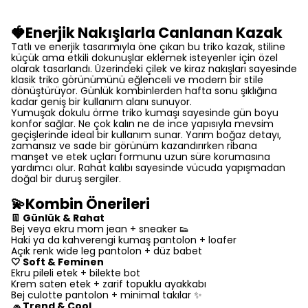
🍓Enerjik Nakışlarla Canlanan Kazak
Tatlı ve enerjik tasarımıyla öne çıkan bu triko kazak, stiline
küçük ama etkili dokunuşlar eklemek isteyenler için özel
olarak tasarlandı. Üzerindeki çilek ve kiraz nakışları sayesinde
klasik triko görünümünü eğlenceli ve modern bir stile
dönüştürüyor. Günlük kombinlerden hafta sonu şıklığına
kadar geniş bir kullanım alanı sunuyor.
Yumuşak dokulu örme triko kumaşı sayesinde gün boyu
konfor sağlar. Ne çok kalın ne de ince yapısıyla mevsim
geçişlerinde ideal bir kullanım sunar. Yarım boğaz detayı,
zamansız ve sade bir görünüm kazandırırken ribana
manşet ve etek uçları formunu uzun süre korumasına
yardımcı olur. Rahat kalıbı sayesinde vücuda yapışmadan
doğal bir duruş sergiler.
💫Kombin Önerileri
👖 Günlük & Rahat
Bej veya ekru mom jean + sneaker 👟
Haki ya da kahverengi kumaş pantolon + loafer
Açık renk wide leg pantolon + düz babet
🤍 Soft & Feminen
Ekru pileli etek + bilekte bot
Krem saten etek + zarif topuklu ayakkabı
Bej culotte pantolon + minimal takılar ✨
🧢 Trend & Cool