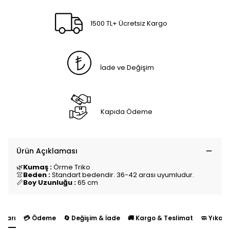
1500 TL+ Ücretsiz Kargo
İade ve Değişim
Kapıda Ödeme
Ürün Açıklaması
🌿
Kumaş :
Örme Triko
👚
Beden :
Standart bedendir. 36-42 arası uyumludur.
📏
Boy Uzunluğu :
65 cm
yları
💳 Ödeme
🔄 Değişim & İade
🚚 Kargo & Teslimat
🧼 Yıkam