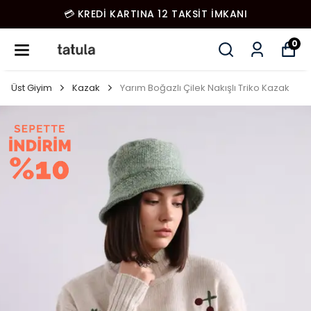
💳 KREDİ KARTINA 12 TAKSİT İMKANI
0
Üst Giyim
Kazak
Yarım Boğazlı Çilek Nakışlı Triko Kazak