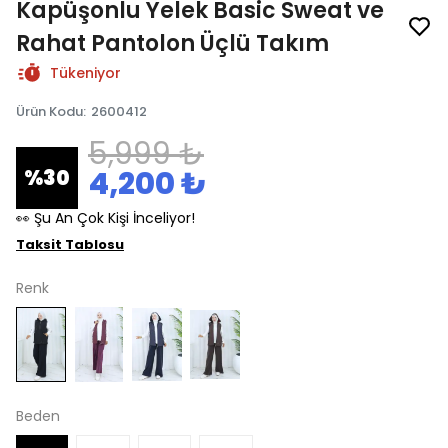
Kapüşonlu Yelek Basic Sweat ve
Rahat Pantolon Üçlü Takım
Tükeniyor
Ürün Kodu
:
2600412
5,999 ₺
4,200 ₺
%
30
👀 Şu An Çok Kişi İnceliyor!
Taksit Tablosu
Renk
Beden