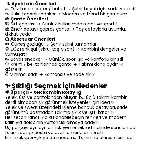
👢 Ayakkabı Önerileri
🥿 Düz taban loafer / babet → Şehir hayatı için sade ve zarif
👡 Kalın tabanlı sneaker → Modern ve trend bir görünüm
👜 Çanta Önerileri
🎒 Sırt çantası → Günlük kullanımda rahat ve sportif
👜 Zincir detaylı çapraz çanta → Taş detaylarla uyumlu,
dikkat çekici
💍 Aksesuar Önerileri
🕶 Güneş gözlüğü → Şehir stilini tamamlar
🧕 Düz renk şal (ekru, taş, vizon) → Kombini dengeler ve
yumuşatır
👟 Beyaz sneaker → Günlük, spor-şık ve konforlu bir stil
🤍 Krem / bej tonlarında çanta → Takımı daha aydınlık
gösterir
⌚ Minimal saat → Zamansız ve sade şıklık
✨ Şıklığı Seçmek İçin Nedenler
🌟 3 parça – tek kombin kolaylığı
Yelek, üst ve pantolondan oluşan bu üçlü takım; kombin
derdi olmadan şık görünmek isteyenler için ideal✨
Yelek ve sweat üzerindeki işleme boncuk detayları, sade
görünümü bozmadan takıma şıklık ve ışıltı katar ✨
Her sezon rahatlıkla kullanabileceğin renkleri ve modern
kalıbıyla dolabının kurtarıcısı olmaya aday✨
Üç parçayı ayrı ayrı almak yerine tek set halinde sunulan bu
takım, bütçe dostu ve uzun ömürlü bir tercih.
Minimal, spor-şık ya da modern… Tarzın ne olursa olsun bu