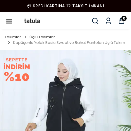
💳 KREDİ KARTINA 12 TAKSİT İMKANI
0
Takımlar
Üçlü Takımlar
Kapüşonlu Yelek Basic Sweat ve Rahat Pantolon Üçlü Takım