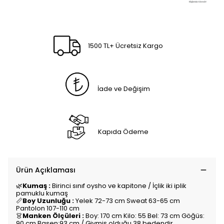
1500 TL+ Ücretsiz Kargo
İade ve Değişim
Kapıda Ödeme
Ürün Açıklaması
🌿
Kumaş :
Birinci sınıf oysho ve kapitone / İçlik iki iplik
pamuklu kumaş
📏
Boy Uzunluğu :
Yelek 72-73 cm Sweat 63-65 cm
Pantolon 107-110 cm
👗
Manken Ölçüleri :
Boy: 170 cm Kilo: 55 Bel: 73 cm Göğüs:
90 cm Basen:93 cm / Giymiş olduğu 38 bedendir.