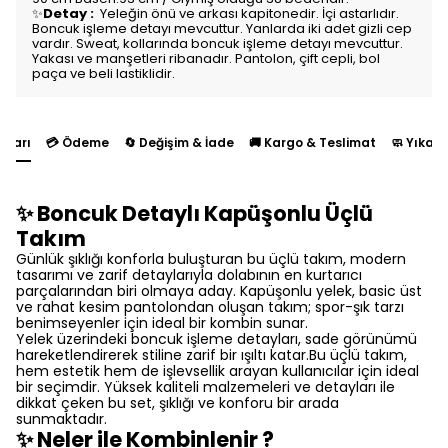
✨
Detay :
Yeleğin önü ve arkası kapitonedir. İçi astarlıdır.
Boncuk işleme detayı mevcuttur. Yanlarda iki adet gizli cep
vardır. Sweat, kollarında boncuk işleme detayı mevcuttur.
Yakası ve manşetleri ribanadır. Pantolon, çift cepli, bol
paça ve beli lastiklidir.
yları
💳 Ödeme
🔄 Değişim & İade
🚚 Kargo & Teslimat
🧼 Yıkam
✨ Boncuk Detaylı Kapüşonlu Üçlü
Takım
Günlük şıklığı konforla buluşturan bu üçlü takım, modern
tasarımı ve zarif detaylarıyla dolabının en kurtarıcı
parçalarından biri olmaya aday. Kapüşonlu yelek, basic üst
ve rahat kesim pantolondan oluşan takım; spor-şık tarzı
benimseyenler için ideal bir kombin sunar.
Yelek üzerindeki boncuk işleme detayları, sade görünümü
hareketlendirerek stiline zarif bir ışıltı katar.Bu üçlü takım,
hem estetik hem de işlevsellik arayan kullanıcılar için ideal
bir seçimdir. Yüksek kaliteli malzemeleri ve detayları ile
dikkat çeken bu set, şıklığı ve konforu bir arada
sunmaktadır.
✨ Neler ile Kombinlenir ?