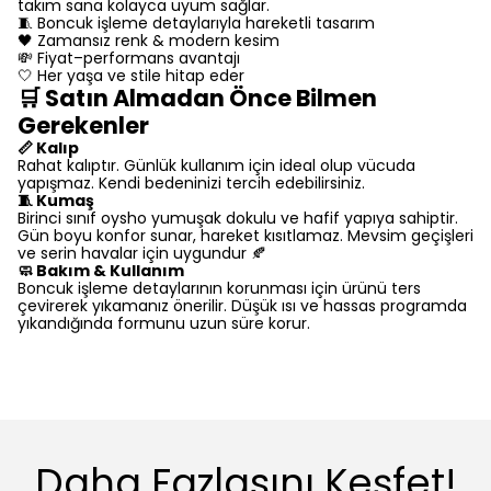
takım sana kolayca uyum sağlar.
🧵 Boncuk işleme detaylarıyla hareketli tasarım
🖤 Zamansız renk & modern kesim
💸 Fiyat–performans avantajı
🤍 Her yaşa ve stile hitap eder
🛒 Satın Almadan Önce Bilmen
Gerekenler
📏 Kalıp
Rahat kalıptır. Günlük kullanım için ideal olup vücuda
yapışmaz. Kendi bedeninizi tercih edebilirsiniz.
🧵 Kumaş
Birinci sınıf oysho yumuşak dokulu ve hafif yapıya sahiptir.
Gün boyu konfor sunar, hareket kısıtlamaz. Mevsim geçişleri
ve serin havalar için uygundur 🍂
🧼 Bakım & Kullanım
Boncuk işleme detaylarının korunması için ürünü ters
çevirerek yıkamanız önerilir. Düşük ısı ve hassas programda
yıkandığında formunu uzun süre korur.
Daha Fazlasını Keşfet!