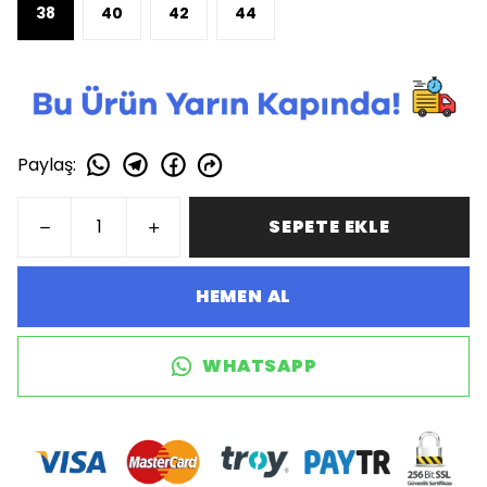
38
40
42
44
Paylaş
:
SEPETE EKLE
HEMEN AL
WHATSAPP