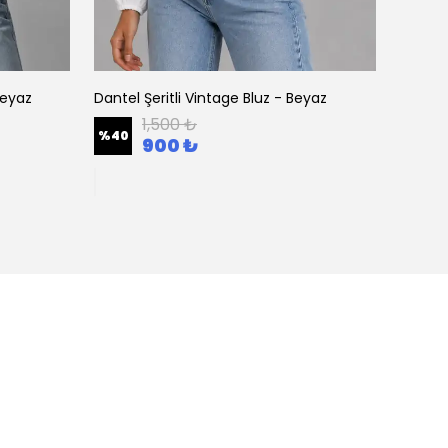
Beyaz
Dantel Şeritli Vintage Bluz - Beyaz
Nakış 
1,500 ₺
%
40
%
32
900 ₺