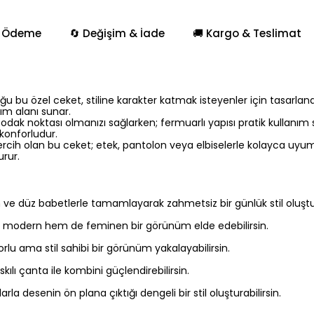
 Ödeme
🔄 Değişim & İade
🚚 Kargo & Teslimat
 bu özel ceket, stiline karakter katmak isteyenler için tasarland
nım alanı sunar.
 odak noktası olmanızı sağlarken; fermuarlı yapısı pratik kullanım
konforludur.
tercih olan bu ceket; etek, pantolon veya elbiselerle kolayca uy
urur.
n ve düz babetlerle tamamlayarak zahmetsiz bir günlük stil oluştur
em modern hem de feminen bir görünüm elde edebilirsin.
lu ama stil sahibi bir görünüm yakalayabilirsin.
kılı çanta ile kombini güçlendirebilirsin.
a desenin ön plana çıktığı dengeli bir stil oluşturabilirsin.