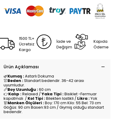
1500 TL+
İade ve
Kapıda
Ücretsiz
Değişim
Ödeme
Kargo
Ürün Açıklaması
🌿
Kumaş :
Astarlı Dokuma
👚
Beden :
Standart bedendir. 36-42 arası
uyumludur.
📏
Boy Uzunluğu :
60 cm
👉
Kalıp :
Relaxed /
Yaka Tipi :
Bisiklet -Fermuar
kapatmalı /
Kol Tipi :
Bilekten lastikli /
Likra :
Yok
👗
Manken Ölçüleri :
Boy: 170 cm Kilo: 55 Bel: 73 cm
Göğüs: 90 cm Basen:93 cm / Giymiş olduğu standart
bedendir.