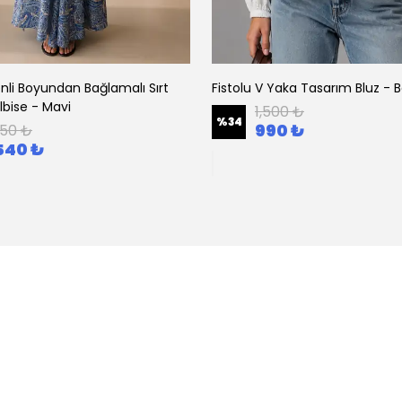
nli Boyundan Bağlamalı Sırt
Fistolu V Yaka Tasarım Bluz - 
Elbise - Mavi
1,500 ₺
%
34
990 ₺
250 ₺
540 ₺