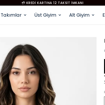
💳 KREDİ KARTINA 12 TAKSİT İMKANI
Takımlar
Üst Giyim
Alt Giyim
E