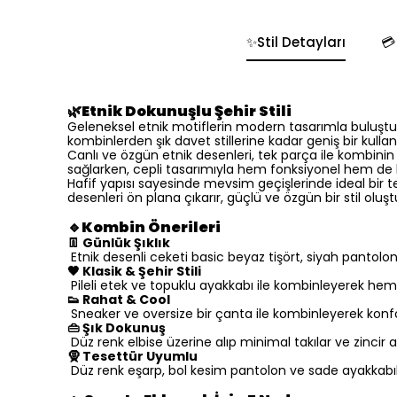
✨Stil Detayları

🌿
Etnik Dokunuşlu Şehir Stili
Geleneksel etnik motiflerin modern tasarımla buluştuğu
kombinlerden şık davet stillerine kadar geniş bir kulla
Canlı ve özgün etnik desenleri, tek parça ile kombinin
sağlarken, cepli tasarımıyla hem fonksiyonel hem de 
Hafif yapısı sayesinde mevsim geçişlerinde ideal bir 
desenleri ön plana çıkarır, güçlü ve özgün bir stil oluşt
🔹Kombin Önerileri
👖 Günlük Şıklık
Etnik desenli ceketi basic beyaz tişört, siyah pantolo
🖤 Klasik & Şehir Stili
Pileli etek ve topuklu ayakkabı ile kombinleyerek h
👟 Rahat & Cool
Sneaker ve oversize bir çanta ile kombinleyerek konfor
👜 Şık Dokunuş
Düz renk elbise üzerine alıp minimal takılar ve zincir as
🧕 Tesettür Uyumlu
Düz renk eşarp, bol kesim pantolon ve sade ayakkabılarl