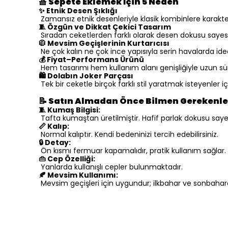
🧺
Sepete Eklemek İçin 5 Neden
✨ Etnik Desen Şıklığı
Zamansız etnik desenleriyle klasik kombinlere karakter k
🧵 Özgün ve Dikkat Çekici Tasarım
Sıradan ceketlerden farklı olarak desen dokusu sayes
🧥 Mevsim Geçişlerinin Kurtarıcısı
Ne çok kalın ne çok ince yapısıyla serin havalarda ide
💰 Fiyat–Performans Ürünü
Hem tasarımı hem kullanım alanı genişliğiyle uzun süre
🛍️ Dolabın Joker Parçası
Tek bir ceketle birçok farklı stil yaratmak isteyenler 
📝 Satın Almadan Önce Bilmen Gerekenle
🧵 Kumaş Bilgisi:
Tafta kumaştan üretilmiştir. Hafif parlak dokusu sayes
📏 Kalıp:
Normal kalıptır. Kendi bedeninizi tercih edebilirsiniz.
🔒 Detay:
Ön kısmı fermuar kapamalıdır, pratik kullanım sağlar.
👜 Cep Özelliği:
Yanlarda kullanışlı cepler bulunmaktadır.
🍂 Mevsim Kullanımı:
Mevsim geçişleri için uygundur; ilkbahar ve sonbaharda 