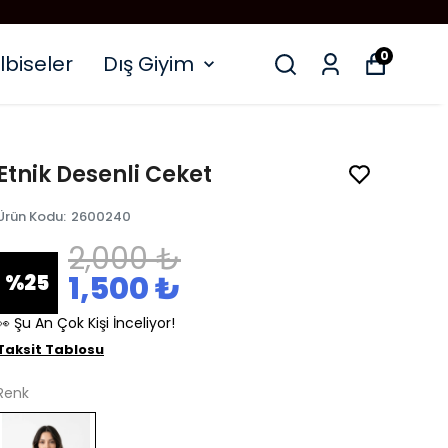
0
lbiseler
Dış Giyim
Etnik Desenli Ceket
Ürün Kodu
:
2600240
2,000 ₺
1,500 ₺
%
25
👀 Şu An Çok Kişi İnceliyor!
Taksit Tablosu
Renk