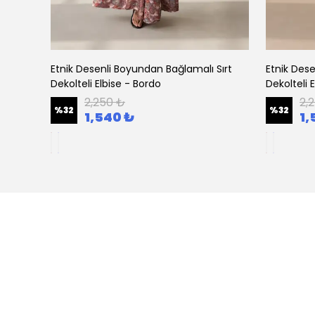
eyaz
Etnik Desenli Boyundan Bağlamalı Sırt
Etnik Dese
Dekolteli Elbise - Bordo
Dekolteli 
2,250 ₺
2,
%
32
%
32
1,540 ₺
1,