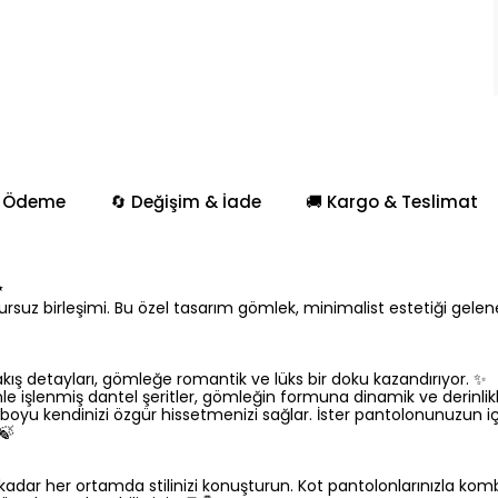
 Ödeme
🔄 Değişim & İade
🚚 Kargo & Teslimat
✨
suz birleşimi. Bu özel tasarım gömlek, minimalist estetiği gelenek
kış detayları, gömleğe romantik ve lüks bir doku kazandırıyor. ✨
nle işlenmiş dantel şeritler, gömleğin formuna dinamik ve derinlikli
boyu kendinizi özgür hissetmenizi sağlar. İster pantolonunuzun içi
🍃
dar her ortamda stilinizi konuşturun. Kot pantolonlarınızla komb