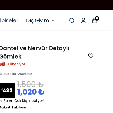
0
lbiseler
Dış Giyim
Dantel ve Nervür Detaylı
Gömlek
Tükeniyor
Ürün Kodu
:
2606295
1,500 ₺
1,020 ₺
%
32
👀 Şu An Çok Kişi İnceliyor!
Taksit Tablosu