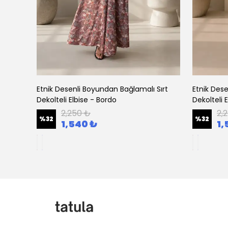
eyaz
Etnik Desenli Boyundan Bağlamalı Sırt
Etnik Dese
Dekolteli Elbise - Bordo
Dekolteli 
2,250 ₺
2,
%
32
%
32
1,540 ₺
1,