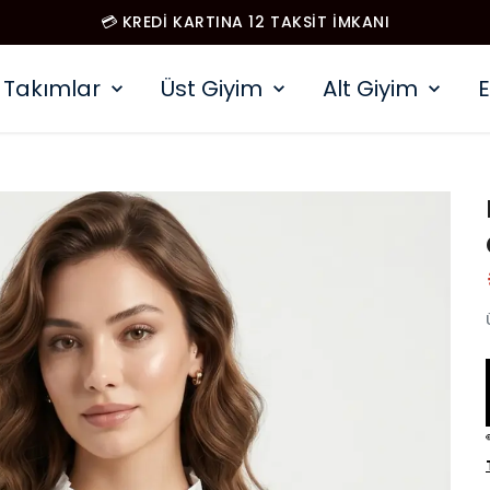
💳 KREDİ KARTINA 12 TAKSİT İMKANI
Takımlar
Üst Giyim
Alt Giyim
E