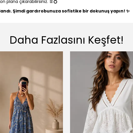
ön plana çıkarabilirsiniz. 👖💍
arlandı. Şimdi gardırobunuza sofistike bir dokunuş yapın! ✨
Daha Fazlasını Keşfet!