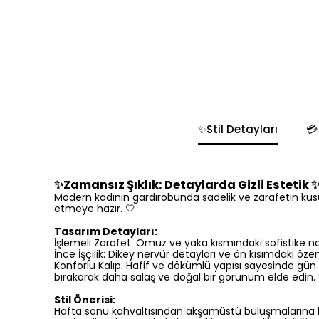
✨Stil Detayları

✨Zamansız Şıklık: Detaylarda Gizli Estetik 
Modern kadının gardırobunda sadelik ve zarafetin kusur
etmeye hazır. 🤍
Tasarım Detayları:
İşlemeli Zarafet: Omuz ve yaka kısmındaki sofistike na
İnce İşçilik: Dikey nervür detayları ve ön kısımdaki öze
Konforlu Kalıp: Hafif ve dökümlü yapısı sayesinde gün 
bırakarak daha salaş ve doğal bir görünüm elde edin. 
Stil Önerisi:
Hafta sonu kahvaltısından akşamüstü buluşmalarına ka