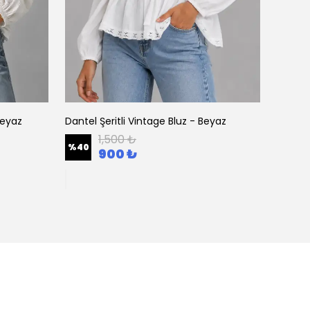
Beyaz
Dantel Şeritli Vintage Bluz - Beyaz
Nakış 
1,500 ₺
%
40
%
32
900 ₺