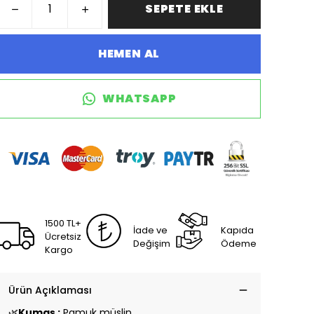
SEPETE EKLE
HEMEN AL
WHATSAPP
1500 TL+
İade ve
Kapıda
Ücretsiz
Değişim
Ödeme
Kargo
Ürün Açıklaması
🌿
Kumaş :
Pamuk müslin