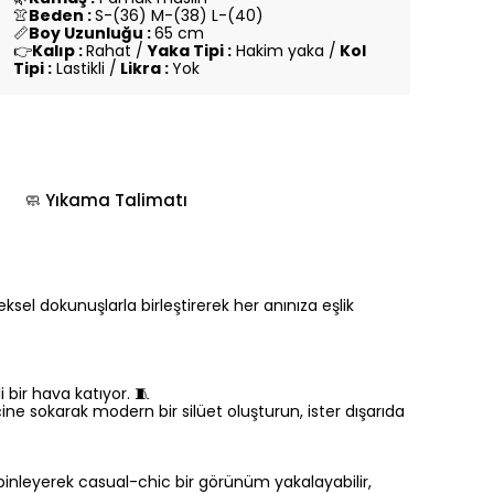
👚
Beden :
S-(36) M-(38) L-(40)
📏
Boy Uzunluğu :
65 cm
👉
Kalıp :
Rahat /
Yaka Tipi :
Hakim yaka /
Kol
Tipi :
Lastikli /
Likra :
Yok
🧼 Yıkama Talimatı
sel dokunuşlarla birleştirerek her anınıza eşlik
 bir hava katıyor. 🧵
ne sokarak modern bir silüet oluşturun, ister dışarıda
inleyerek casual-chic bir görünüm yakalayabilir,