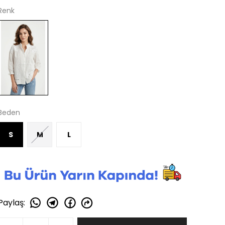
Renk
Beden
S
M
L
Paylaş
: