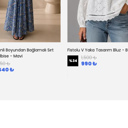
nli Boyundan Bağlamalı Sırt
Fistolu V Yaka Tasarım Bluz - 
Elbise - Mavi
1,500 ₺
%
34
990 ₺
250 ₺
540 ₺