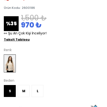
Ürün Kodu
:
2600186
1,500 ₺
970 ₺
%
35
👀 Şu An Çok Kişi İnceliyor!
Taksit Tablosu
Renk
Beden
S
M
L