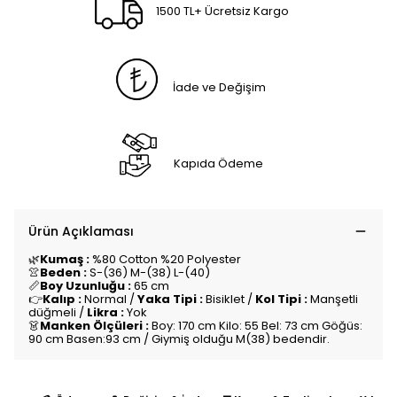
1500 TL+ Ücretsiz Kargo
İade ve Değişim
Kapıda Ödeme
Ürün Açıklaması
🌿
Kumaş :
%80 Cotton %20 Polyester
👚
Beden :
S-(36) M-(38) L-(40)
📏
Boy Uzunluğu :
65 cm
👉
Kalıp :
Normal /
Yaka Tipi :
Bisiklet /
Kol Tipi :
Manşetli
düğmeli /
Likra :
Yok
👗
Manken Ölçüleri :
Boy: 170 cm Kilo: 55 Bel: 73 cm Göğüs:
90 cm Basen:93 cm / Giymiş olduğu M(38) bedendir.