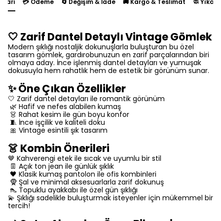
yları
💳 Ödeme
🔄 Değişim & İade
🚚 Kargo & Teslimat
🧼 Yıkam
🤍 Zarif Dantel Detaylı Vintage Gömlek
Modern şıklığı nostaljik dokunuşlarla buluşturan bu özel
tasarım gömlek, gardırobunuzun en zarif parçalarından biri
olmaya aday. İnce işlenmiş dantel detayları ve yumuşak
dokusuyla hem rahatlık hem de estetik bir görünüm sunar.
✨ Öne Çıkan Özellikler
🤍 Zarif dantel detayları ile romantik görünüm
🌿 Hafif ve nefes alabilen kumaş
👗 Rahat kesim ile gün boyu konfor
🧵 İnce işçilik ve kaliteli doku
🎀 Vintage esintili şık tasarım
👗 Kombin Önerileri
🤎 Kahverengi etek ile sıcak ve uyumlu bir stil
👖 Açık ton jean ile günlük şıklık
🖤 Klasik kumaş pantolon ile ofis kombinleri
🧕 Şal ve minimal aksesuarlarla zarif dokunuş
👠 Topuklu ayakkabı ile özel gün şıklığı
💫 Şıklığı sadelikle buluşturmak isteyenler için mükemmel bir
tercih!