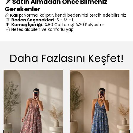
📌 Satın Almadan Önce Bilmeniz
Gerekenler
📏
Kalıp:
Normal kalıptır, kendi bedeninizi tercih edebilirsiniz
👚
Beden Seçenekleri:
S - M - L
🧵
Kumaş İçeriği:
%80 Cotton 🌿 %20 Polyester
💨 Nefes alabilen ve konforlu yapı
Daha Fazlasını Keşfet!