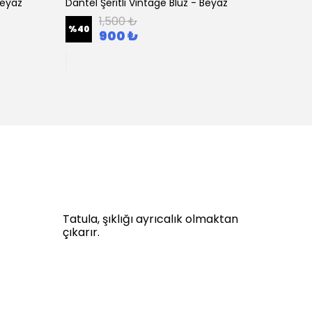
Beyaz
Dantel Şeritli Vintage Bluz - Beyaz
Nakış 
1,500 ₺
%
40
%
32
900 ₺
Tatula, şıklığı ayrıcalık olmaktan
çıkarır.