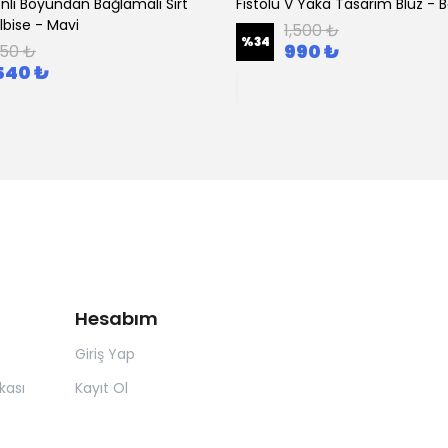
nli Boyundan Bağlamalı Sırt
Fistolu V Yaka Tasarım Bluz - 
Elbise - Mavi
1,500 ₺
%
34
990 ₺
250 ₺
540 ₺
Hesabım
Giriş Yap
kası
Kayıt Ol