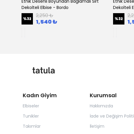
eyaz
Etnik Desenli Boyundan Bağlamalı Sırt
Etnik Dese
Dekolteli Elbise - Bordo
Dekolteli 
2,250 ₺
2,
%
32
%
32
1,540 ₺
1,
Kadın Giyim
Kurumsal
Elbiseler
Hakkımızda
Tunikler
İade ve Değişim Politi
Takımlar
İletişim