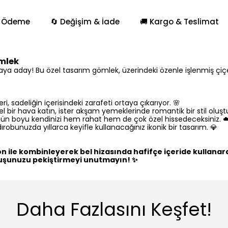
 Ödeme
🔄 Değişim & İade
🚚 Kargo & Teslimat
ömlek
a aday! Bu özel tasarım gömlek, üzerindeki özenle işlenmiş çiçek 
i, sadeliğin içerisindeki zarafeti ortaya çıkarıyor. 🌸
nel bir hava katın, ister akşam yemeklerinde romantik bir stil o
 gün boyu kendinizi hem rahat hem de çok özel hissedeceksiniz. ☁
robunuzda yıllarca keyifle kullanacağınız ikonik bir tasarım. 💎
 ile kombinleyerek bel hizasında hafifçe içeride kullanarak s
ruşunuzu pekiştirmeyi unutmayın! ✨
Daha Fazlasını Keşfet!