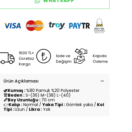
WHATSAPP
1500 TL+
İade ve
Kapıda
Ücretsiz
Değişim
Ödeme
Kargo
Ürün Açıklaması
🌿Kumaş :
%80 Pamuk %20 Polyester
👚Beden :
S-(36) M-(38) L-(40)
📏Boy Uzunluğu :
70 cm
👉
Kalıp :
Normal /
Yaka Tipi :
Gömlek yaka /
Kol
Tipi :
Uzun /
Likra :
Yok