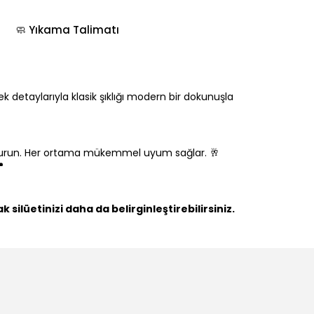
🧼 Yıkama Talimatı
detaylarıyla klasik şıklığı modern bir dokunuşla
luşturun. Her ortama mükemmel uyum sağlar. 🥂
️
ilüetinizi daha da belirginleştirebilirsiniz.