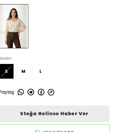
Beden
S
M
L
Paylaş
:
Stoğa Gelince Haber Ver