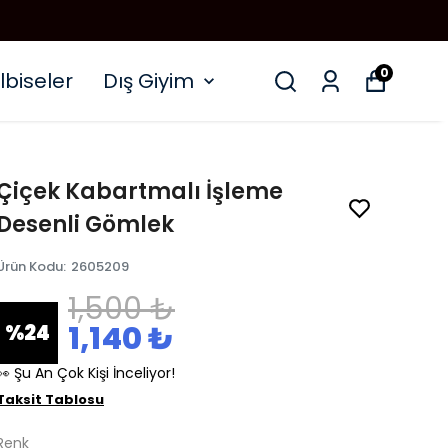
0
lbiseler
Dış Giyim
Çiçek Kabartmalı İşleme
Desenli Gömlek
Ürün Kodu
:
2605209
1,500 ₺
1,140 ₺
%
24
👀 Şu An Çok Kişi İnceliyor!
Taksit Tablosu
Renk