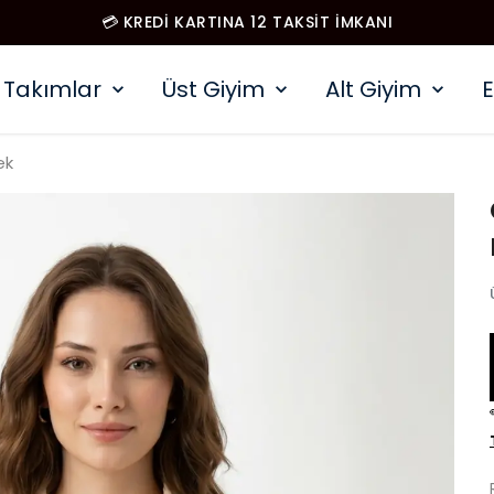
💳 KREDİ KARTINA 12 TAKSİT İMKANI
Takımlar
Üst Giyim
Alt Giyim
E
ek