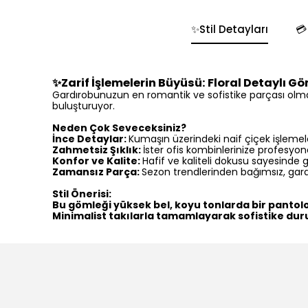
✨Stil Detayları

✨Zarif İşlemelerin Büyüsü: Floral Detaylı G
Gardırobunuzun en romantik ve sofistike parçası olmay
buluşturuyor.
Neden Çok Seveceksiniz?
İnce Detaylar:
Kumaşın üzerindeki naif çiçek işlemeler
Zahmetsiz Şıklık:
İster ofis kombinlerinize profesyo
Konfor ve Kalite:
Hafif ve kaliteli dokusu sayesinde
Zamansız Parça:
Sezon trendlerinden bağımsız, gardı
Stil Önerisi:
Bu gömleği yüksek bel, koyu tonlarda bir pantolon
Minimalist takılarla tamamlayarak sofistike du