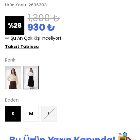
Ürün Kodu
:
2606303
1,300 ₺
930 ₺
%
28
👀 Şu An Çok Kişi İnceliyor!
Taksit Tablosu
Renk
Beden
S
M
L