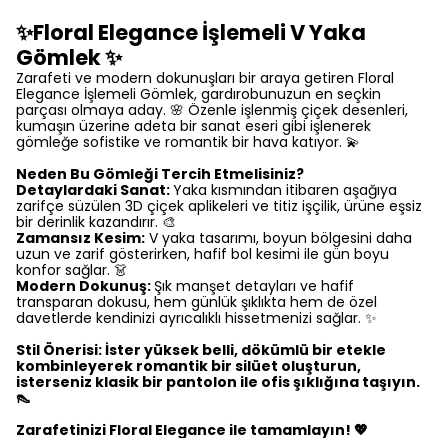
✨Floral Elegance İşlemeli V Yaka
Gömlek ✨
Zarafeti ve modern dokunuşları bir araya getiren Floral
Elegance İşlemeli Gömlek, gardırobunuzun en seçkin
parçası olmaya aday. 🌸 Özenle işlenmiş çiçek desenleri,
kumaşın üzerine adeta bir sanat eseri gibi işlenerek
gömleğe sofistike ve romantik bir hava katıyor. 💫
Neden Bu Gömleği Tercih Etmelisiniz?
Detaylardaki Sanat:
Yaka kısmından itibaren aşağıya
zarifçe süzülen 3D çiçek aplikeleri ve titiz işçilik, ürüne eşsiz
bir derinlik kazandırır. 🎨
Zamansız Kesim:
V yaka tasarımı, boyun bölgesini daha
uzun ve zarif gösterirken, hafif bol kesimi ile gün boyu
konfor sağlar. 👗
Modern Dokunuş:
Şık manşet detayları ve hafif
transparan dokusu, hem günlük şıklıkta hem de özel
davetlerde kendinizi ayrıcalıklı hissetmenizi sağlar. ✨
Stil Önerisi: İster yüksek belli, dökümlü bir etekle
kombinleyerek romantik bir silüet oluşturun,
isterseniz klasik bir pantolon ile ofis şıklığına taşıyın.
👠
Zarafetinizi Floral Elegance ile tamamlayın! 💖