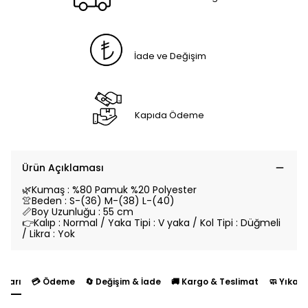
İade ve Değişim
Kapıda Ödeme
Ürün Açıklaması
🌿Kumaş : %80 Pamuk %20 Polyester
👚Beden : S-(36) M-(38) L-(40)
📏Boy Uzunluğu : 55 cm
👉Kalıp : Normal / Yaka Tipi : V yaka / Kol Tipi : Düğmeli
/ Likra : Yok
yları
💳 Ödeme
🔄 Değişim & İade
🚚 Kargo & Teslimat
🧼 Yıkam