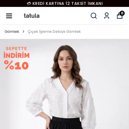
💳 KREDİ KARTINA 12 TAKSİT İMKANI
0
Gömlek
Çiçek İşleme Detaylı Gömlek