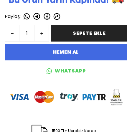
Paylaş
:
SEPETE EKLE
HEMEN AL
WHATSAPP
1500 TL+ Ücretsiz Kargo